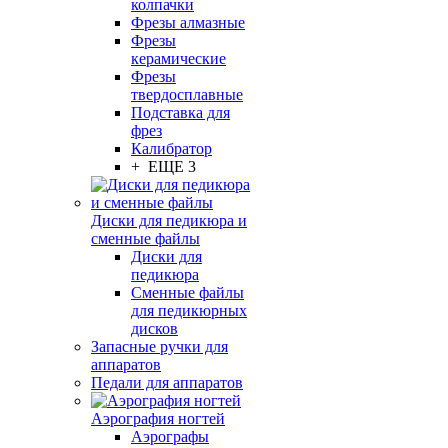
колпачки
Фрезы алмазные
Фрезы
керамические
Фрезы
твердосплавные
Подставка для
фрез
Калибратор
+ ЕЩЕ 3
Диски для педикюра и
сменные файлы
Диски для
педикюра
Сменные файлы
для педикюрных
дисков
Запасные ручки для
аппаратов
Педали для аппаратов
Аэрография ногтей
Аэрографы