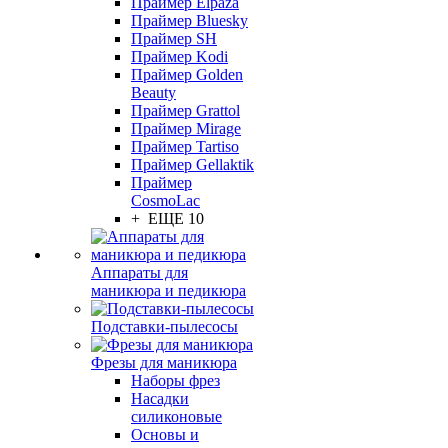
Праймер Elpaza
Праймер Bluesky
Праймер SH
Праймер Kodi
Праймер Golden
Beauty
Праймер Grattol
Праймер Mirage
Праймер Tartiso
Праймер Gellaktik
Праймер
CosmoLac
+ ЕЩЕ 10
Аппараты для
маникюра и педикюра
Подставки-пылесосы
Фрезы для маникюра
Наборы фрез
Насадки
силиконовые
Основы и