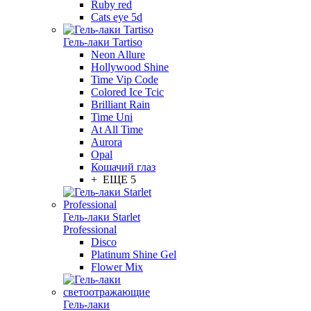
Ruby red
Cats eye 5d
Гель-лаки Tartiso
Neon Allure
Hollywood Shine
Time Vip Code
Colored Ice Tcic
Brilliant Rain
Time Uni
At All Time
Aurora
Opal
Кошачий глаз
+ ЕЩЕ 5
Гель-лаки Starlet
Professional
Disco
Platinum Shine Gel
Flower Mix
Гель-лаки