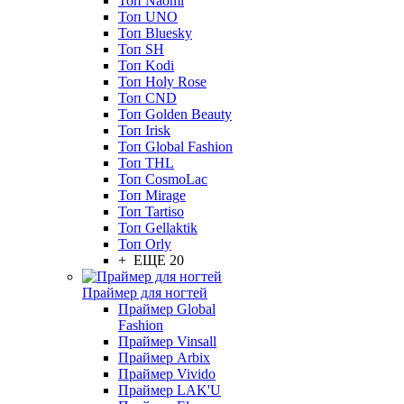
Топ Naomi
Топ UNO
Топ Bluesky
Топ SH
Топ Kodi
Топ Holy Rose
Топ CND
Топ Golden Beauty
Топ Irisk
Топ Global Fashion
Топ THL
Топ CosmoLac
Топ Mirage
Топ Tartiso
Топ Gellaktik
Топ Orly
+ ЕЩЕ 20
Праймер для ногтей
Праймер Global
Fashion
Праймер Vinsall
Праймер Arbix
Праймер Vivido
Праймер LAK'U