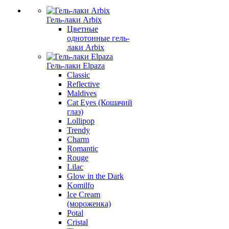
Гель-лаки Arbix
Цветные
однотонные гель-
лаки Arbix
Гель-лаки Elpaza
Classic
Reflective
Maldives
Cat Eyes (Кошачий
глаз)
Lollipop
Trendy
Charm
Romantic
Rouge
Lilac
Glow in the Dark
Komilfo
Ice Cream
(мороженка)
Potal
Cristal