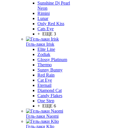
Sunshine Dj Pearl
Neon
Rimini
Lunar
Only Red Kiss
Cats Eye
+ ЕЩЕ 3
Гель-лаки Irisk
Elite Line
Zodiak
Glossy Platinum
Thermo
Sunny Bunny
Red Rain
Cat Eye
Eternail
Diamond Cat
Candy Flakes
One Step
+ ЕЩЕ 6
Гель-лаки Naomi
Гель-лаки Klio