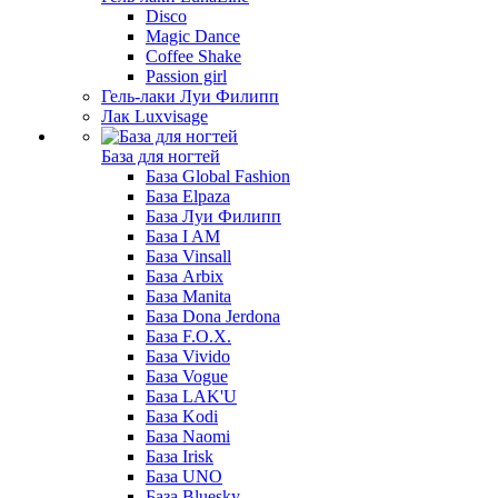
Disco
Magic Dance
Coffee Shake
Passion girl
Гель-лаки Луи Филипп
Лак Luxvisage
База для ногтей
База Global Fashion
База Elpaza
База Луи Филипп
База I AM
База Vinsall
База Arbix
База Manita
База Dona Jerdona
База F.O.X.
База Vivido
База Vogue
База LAK'U
База Kodi
База Naomi
База Irisk
База UNO
База Bluesky