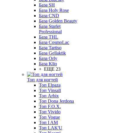
База SH
База Holy Rose
База CND
База Golden Beauty
База Starlet
Professional
База THL
База CosmoLac
База Tartiso
База Gellaktik
База Orly
База Klio
+ ЕЩЕ 23
Топ для ногтей
Топ Elpaza
Топ Vinsall
Топ Arbix
Топ Dona Jerdona
Топ F.O.X.
Топ Vivido
Топ Vogue
Топ I AM
Топ LAK'U