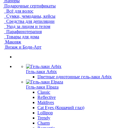
Наборы
Подарочные сертификаты
Всё для волос
Сумки, чемоданы, кейсы
Средства для депиляции
Уход за лицом и телом
Парафинотерапия
Товары для дома
Макияж
Визаж и Боди-Арт
Гель-лаки Arbix
Цветные однотонные гель-лаки Arbix
Гель-лаки Elpaza
Classic
Reflective
Maldives
Cat Eyes (Кошачий глаз)
Lollipop
Trendy
Charm